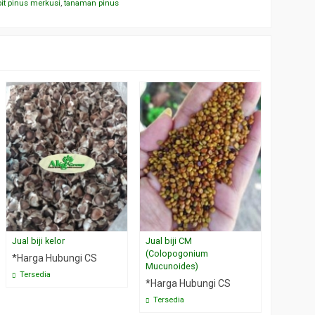
ibit pinus merkusi
,
tanaman pinus
Jual biji kelor
Jual biji CM
Jual biji
(Colopogonium
*Harga Hubungi CS
*Harga 
Mucunoides)
Tersedia
Tersedi
*Harga Hubungi CS
Tersedia