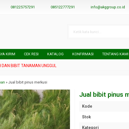
081225757291
085122777291
info@akggroup.co.id
AYA KIRIM
CEK RESI
KATALOG
KONFIRMASI
TENTANG KAMI
BIBIT TANAMAN UNGGUL
man
»
Jual bibit pinus merkusi
Jual bibit pinus 
Kode
Stok
Kategori