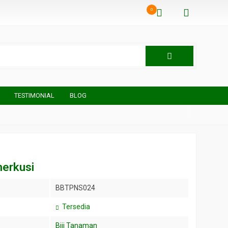
0
TESTIMONIAL
BLOG
merkusi
BBTPNS024
Tersedia
Biji Tanaman