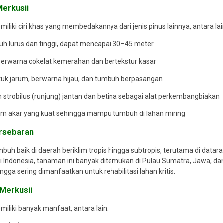
 Merkusii
iliki ciri khas yang membedakannya dari jenis pinus lainnya, antara lai
h lurus dan tinggi, dapat mencapai 30–45 meter
 berwarna cokelat kemerahan dan bertekstur kasar
uk jarum, berwarna hijau, dan tumbuh berpasangan
 strobilus (runjung) jantan dan betina sebagai alat perkembangbiakan
tem akar yang kuat sehingga mampu tumbuh di lahan miring
ersebaran
mbuh baik di daerah beriklim tropis hingga subtropis, terutama di datar
i Indonesia, tanaman ini banyak ditemukan di Pulau Sumatra, Jawa, da
ngga sering dimanfaatkan untuk rehabilitasi lahan kritis.
 Merkusii
miliki banyak manfaat, antara lain: