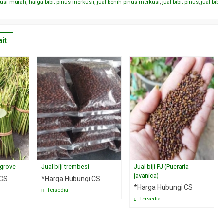
kusi murah
,
harga bibit pinus merkusii
,
jual benih pinus merkusi
,
jual bibit pinus
,
jual b
it
ngrove
Jual biji trembesi
Jual biji PJ (Pueraria
javanica)
 CS
*Harga Hubungi CS
*Harga Hubungi CS
Tersedia
Tersedia