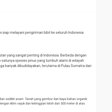
i
 siap melayani pengiriman bibit ke seluruh Indonesia.
utan yang sangat penting di Indonesia. Berbeda dengan
u-satunya spesies pinus yang tumbuh alami di wilayah
ingga banyak dibudidayakan, terutama di Pulau Sumatra dan
k dan sedikit asam. Tanah yang gembur dan kaya bahan organik
ngan iklim sejuk dan ketinggian lebih dari 500 meter di atas