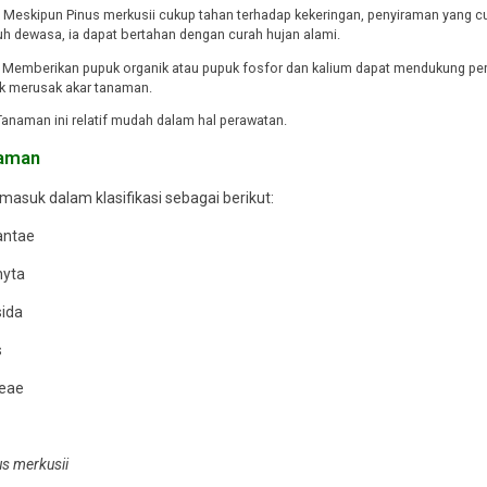
: Meskipun Pinus merkusii cukup tahan terhadap kekeringan, penyiraman yang 
 dewasa, ia dapat bertahan dengan curah hujan alami.
: Memberikan pupuk organik atau pupuk fosfor dan kalium dapat mendukung p
dak merusak akar tanaman.
 Tanaman ini relatif mudah dalam hal perawatan.
naman
masuk dalam klasifikasi sebagai berikut:
lantae
hyta
sida
s
ceae
us merkusii