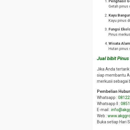
Penghasil G
Getah pinus 
Kayu Bangu
Kayu pinus d
Fungsi Ekol
Pinus merkus
Wisata Ala
Hutan pinus 
Jual bibit Pinu
Jika Anda tertari
siap membantu And
merkusii sebagai 
Pembelian Hubun
Whatsapp :
08122
Whatsapp II :
085
E-mail :
info@akgg
Web :
www.akggro
Buka setiap Hari 