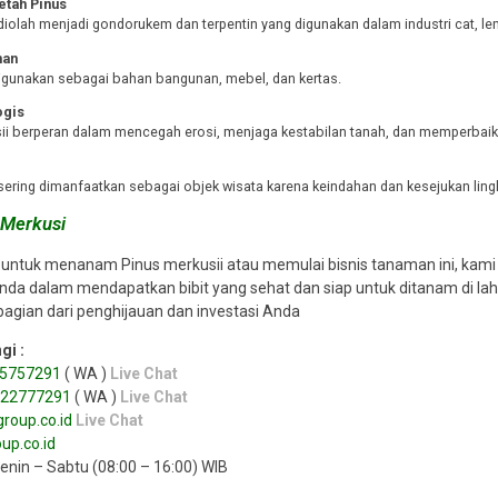
etah Pinus
diolah menjadi gondorukem dan terpentin yang digunakan dalam industri cat, le
nan
igunakan sebagai bahan bangunan, mebel, dan kertas.
ogis
ii berperan dalam mencegah erosi, menjaga kestabilan tanah, dan memperbaiki 
m
sering dimanfaatkan sebagai objek wisata karena keindahan dan kesejukan lin
s Merkusi
k untuk menanam Pinus merkusii atau memulai bisnis tanaman ini, kami m
a dalam mendapatkan bibit yang sehat dan siap untuk ditanam di laha
bagian dari penghijauan dan investasi Anda
gi :
5757291
( WA )
Live Chat
122777291
( WA )
Live Chat
roup.co.id
Live Chat
up.co.id
Senin – Sabtu (08:00 – 16:00) WIB