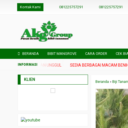
Kontak Kami
081225757291
081225757291
BERANDA
BIBIT MANGROVE
CARA ORDER
CEK BI
N BIBIT TANAMAN UNGGUL
SEDIA BERBAGAI MACAM BENIH DAN 
KLIEN
Beranda
»
Biji Tana