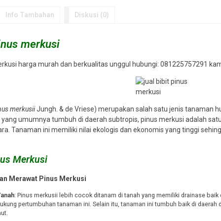
Info Tambahan
Diskusi (0)
pinus merkusi
engon laut
Jual biji jati putih
Jual biji pula
*Harga Hubungi CS
*Harga Hubungi CS
merkusi harga murah dan berkualitas unggul hubungi: 081225757291 kami
Tersedia
Tersedia
nus merkusii
Jungh. & de Vriese) merupakan salah satu jenis tanaman h
ya yang umumnya tumbuh di daerah subtropis, pinus merkusi adalah sat
ara. Tanaman ini memiliki nilai ekologis dan ekonomis yang tinggi seh
nus Merkusi
an Merawat Pinus Merkusi
Tanah
: Pinus merkusii lebih cocok ditanam di tanah yang memiliki drainase bai
kung pertumbuhan tanaman ini. Selain itu, tanaman ini tumbuh baik di daerah de
ut.