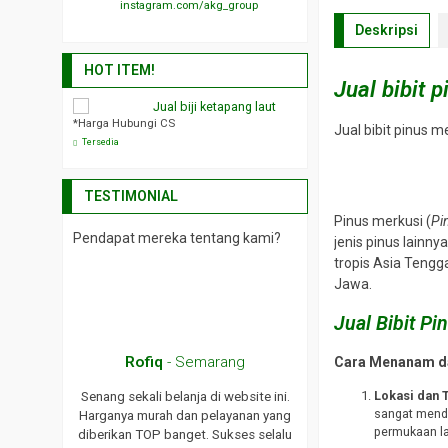
instagram.com/akg_group
Deskripsi
HOT ITEM!
Jual bibit 
intaro Murah
Jual biji ketapang laut
Jual bibit s
*Harga Hubungi CS
*Harga Hubungi CS
Jual bibit pinus 
Tersedia
Tersedia
TESTIMONIAL
Pinus merkusi (
Pi
Pendapat mereka tentang kami?
jenis pinus lainn
tropis Asia Tengg
Jawa.
Jual Bibit Pi
ma
Rofiq
- Semarang
Cara Menanam d
Lokasi dan 
roduk yang
Senang sekali belanja di website ini.
sangat mendu
s tingkatkan
Harganya murah dan pelayanan yang
permukaan la
lu!
diberikan TOP banget. Sukses selalu