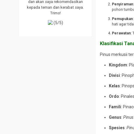
dan akan saya rekomendasikan
Penyiraman
kepada teman dan kerabat saya.
pohon tumbuh
Trims!
Pemupukan
(5/5)
hati agar ti
Perawatan
:
Klasifikasi Ta
Pinus merkusii ter
Kingdom
: P
Divisi
: Pinop
Kelas
: Pinop
Ordo
: Pinale
Famili
: Pina
Genus
:
Pinus
Spesies
:
Pin