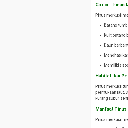
Ciri-ciri Pinus
Pinus merkusii mem
Batang tumbu
Kulit batang
Daun berbent
Menghasilkan
Memiliki sis
Habitat dan P
Pinus merkusii tu
permukaan laut. D
kurang subur, sehi
Manfaat Pinus
Pinus merkusii me