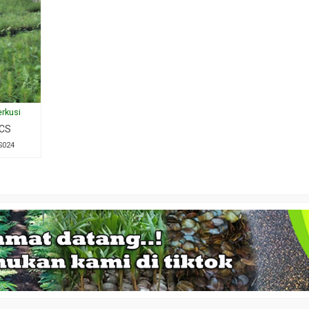
erkusi
 CS
S024