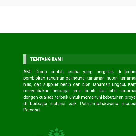
SOCIAL MEDIA
Facebook
facebook.com/akggroup/
Twitter
twitter.com/cv_akggroup
Instagram
instagram.com/akg_group
TENTANG KAMI
AKG Group adalah usaha yang bergerak di bidan
HOT ITEM!
pembibitan tanaman pelindung, tanaman hutan, tanama
hias, dan supplier benih dan bibit tanaman unggul, Kam
gon laut
Jual biji kaliandra merah
Jual biji an
ngi CS
*Harga Hubungi CS
*Harga Hubungi CS
menyediakan berbagai jenis benih dan bibit tanama
Tersedia
Tersedia
dengan kualitas terbaik untuk memenuhi kebutuhan proye
di berbagai instansi baik Pemerintah,Swasta maupu
Personal.
TESTIMONIAL
Pendapat mereka tentang kami?