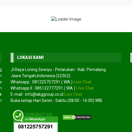
LOKASI KAMI
g
Jl.Raya Loning Sewiyu - Petarukan - Kab. Pemalang
n
Jawa Tengah,Indonesia (52362)
i
Whatsapp :
081225757291
( WA )
Live Chat
gsana
Jual bibit jabon
Jual bibit s
*Harga Hubungi CS
*Harga Hubungi CS
n
Whatsapp II :
085122777291
( WA )
Live Chat
Tersedia
Tersedia
k
E-mail :
info@akggroup.co.id
Live Chat
n
Buka setiap Hari Senin - Sabtu (08:00 - 16:00) WIB