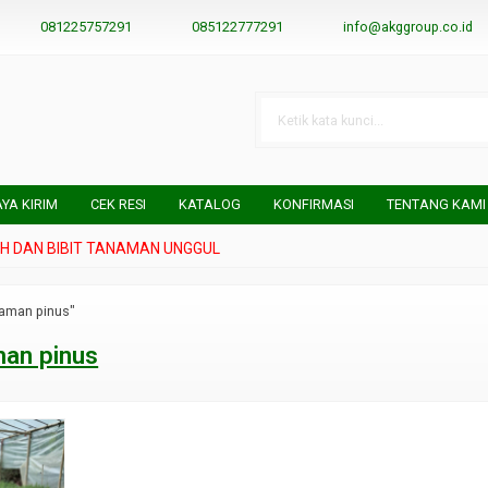
081225757291
085122777291
info@akggroup.co.id
AYA KIRIM
CEK RESI
KATALOG
KONFIRMASI
TENTANG KAMI
DAN BIBIT TANAMAN UNGGUL
naman pinus"
an pinus