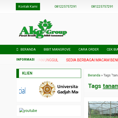
Kontak Kami
081225757291
081225757291
BERANDA
BIBIT MANGROVE
CARA ORDER
CEK BI
IH DAN BIBIT TANAMAN UNGGUL
SEDIA BERBAGAI MACAM BENIH 
KLIEN
Beranda
»
Tags "ta
Tags
tanam