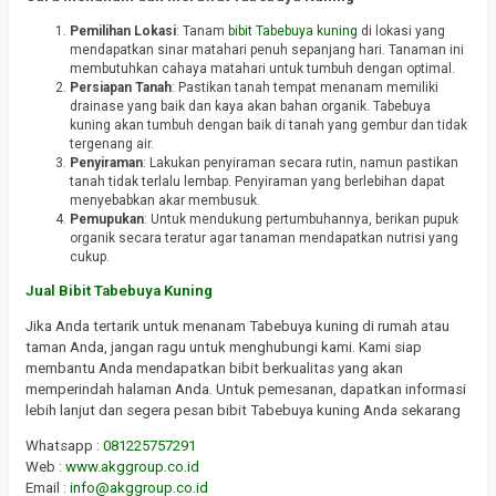
Pemilihan Lokasi
: Tanam
bibit Tabebuya kuning
di lokasi yang
mendapatkan sinar matahari penuh sepanjang hari. Tanaman ini
membutuhkan cahaya matahari untuk tumbuh dengan optimal.
Persiapan Tanah
: Pastikan tanah tempat menanam memiliki
drainase yang baik dan kaya akan bahan organik. Tabebuya
kuning akan tumbuh dengan baik di tanah yang gembur dan tidak
tergenang air.
Penyiraman
: Lakukan penyiraman secara rutin, namun pastikan
tanah tidak terlalu lembap. Penyiraman yang berlebihan dapat
menyebabkan akar membusuk.
Pemupukan
: Untuk mendukung pertumbuhannya, berikan pupuk
organik secara teratur agar tanaman mendapatkan nutrisi yang
cukup.
Jual Bibit Tabebuya Kuning
Jika Anda tertarik untuk menanam Tabebuya kuning di rumah atau
taman Anda, jangan ragu untuk menghubungi kami. Kami siap
membantu Anda mendapatkan bibit berkualitas yang akan
memperindah halaman Anda. Untuk pemesanan, dapatkan informasi
lebih lanjut dan segera pesan bibit Tabebuya kuning Anda sekarang
Whatsapp :
081225757291
Web :
www.akggroup.co.id
Email :
info@akggroup.co.id