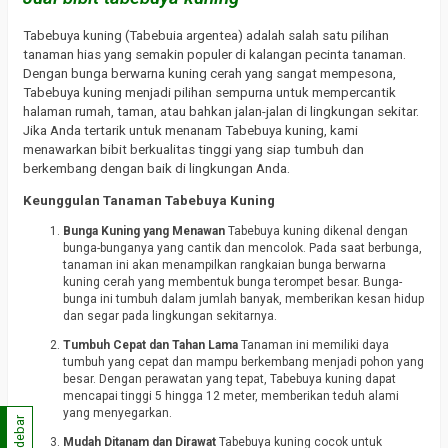
Tabebuya kuning (Tabebuia argentea) adalah salah satu pilihan
tanaman hias yang semakin populer di kalangan pecinta tanaman.
Dengan bunga berwarna kuning cerah yang sangat mempesona,
Tabebuya kuning menjadi pilihan sempurna untuk mempercantik
halaman rumah, taman, atau bahkan jalan-jalan di lingkungan sekitar.
Jika Anda tertarik untuk menanam Tabebuya kuning, kami
menawarkan bibit berkualitas tinggi yang siap tumbuh dan
berkembang dengan baik di lingkungan Anda.
Keunggulan Tanaman Tabebuya Kuning
Bunga Kuning yang Menawan
Tabebuya kuning dikenal dengan
bunga-bunganya yang cantik dan mencolok. Pada saat berbunga,
tanaman ini akan menampilkan rangkaian bunga berwarna
kuning cerah yang membentuk bunga terompet besar. Bunga-
bunga ini tumbuh dalam jumlah banyak, memberikan kesan hidup
dan segar pada lingkungan sekitarnya.
Tumbuh Cepat dan Tahan Lama
Tanaman ini memiliki daya
tumbuh yang cepat dan mampu berkembang menjadi pohon yang
besar. Dengan perawatan yang tepat, Tabebuya kuning dapat
mencapai tinggi 5 hingga 12 meter, memberikan teduh alami
yang menyegarkan.
Sidebar
Mudah Ditanam dan Dirawat
Tabebuya kuning cocok untuk