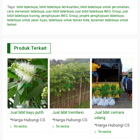
Tags:
bibit tabebuya
,
bibit tabebuya berkualitas
,
bibit tabebuya untuk perumahan
,
cara menanam tabebuya
,
jual bibit tabebuya
,
jual bibit tabebuya AKG Group
,
jual
bibit tabebuya kuning
,
penghijauan AKG Group
,
proyek penghijauan tabebuya
,
tabebuya untuk jalan hijau
,
tabebuya untuk taman kota
,
tanaman tabebuya untuk
taman
Produk Terkait
Jual bibit kayu putih
Jual bibit trembesi
Jual bibit cemara
Ju
udang
la
*Harga Hubungi CS
*Harga Hubungi CS
*Harga Hubungi CS
*
Tersedia
Tersedia
Tersedia