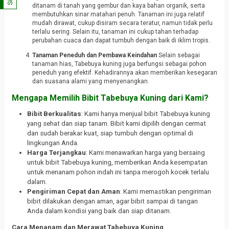
ditanam di tanah yang gembur dan kaya bahan organik, serta
membutuhkan sinar matahari penuh. Tanaman ini juga relatif
mudah dirawat, cukup disiram secara teratur, namun tidak perlu
terlalu sering. Selain itu, tanaman ini cukup tahan terhadap
perubahan cuaca dan dapat tumbuh dengan baik di iklim tropis.
Tanaman Peneduh dan Pembawa Keindahan
Selain sebagai
tanaman hias, Tabebuya kuning juga berfungsi sebagai pohon
peneduh yang efektif. Kehadirannya akan memberikan kesegaran
dan suasana alami yang menyenangkan.
Mengapa Memilih Bibit Tabebuya Kuning dari Kami?
Bibit Berkualitas
: Kami hanya menjual bibit Tabebuya kuning
yang sehat dan siap tanam. Bibit kami dipilih dengan cermat
dan sudah berakar kuat, siap tumbuh dengan optimal di
lingkungan Anda.
Harga Terjangkau
: Kami menawarkan harga yang bersaing
untuk bibit Tabebuya kuning, memberikan Anda kesempatan
untuk menanam pohon indah ini tanpa merogoh kocek terlalu
dalam.
Pengiriman Cepat dan Aman
: Kami memastikan pengiriman
bibit dilakukan dengan aman, agar bibit sampai di tangan
Anda dalam kondisi yang baik dan siap ditanam.
Cara Menanam dan Merawat Tabebuya Kuning