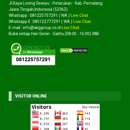
Jl.Raya Loning Sewiyu - Petarukan - Kab. Pemalang
Jawa Tengah,Indonesia (52362)
Whatsapp :
081225757291
( WA )
Live Chat
Whatsapp II :
085122777291
( WA )
Live Chat
E-mail :
info@akggroup.co.id
Live Chat
Buka setiap Hari Senin - Sabtu (08:00 - 16:00) WIB
VISITOR ONLINE