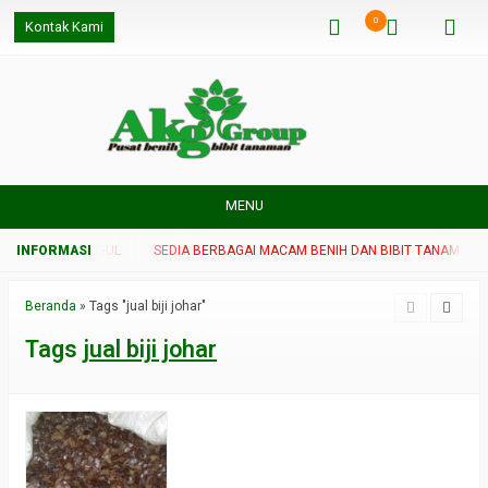
0
Kontak Kami
MENU
T TANAMAN UNGGUL
SEDIA BERBAGAI MACAM BENIH DAN BIBIT TANAMAN U
Beranda
»
Tags "jual biji johar"
Tags
jual biji johar