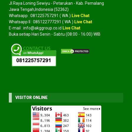
Jl.Raya Loning Sewiyu - Petarukan - Kab. Pemalang
Jawa Tengah,Indonesia (52362)
Whatsapp :
081225757291
( WA )
Live Chat
Whatsapp II :
085122777291
( WA )
Live Chat
E-mail :
info@akggroup.co.id
Live Chat
Buka setiap Hari Senin - Sabtu (08:00 - 16:00) WIB
VISITOR ONLINE