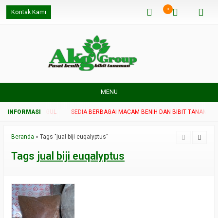
0
Kontak Kami
MENU
T TANAMAN UNGGUL
SEDIA BERBAGAI MACAM BENIH DAN BIBIT TANAMAN 
Beranda
»
Tags "jual biji euqalyptus"
Tags
jual biji euqalyptus