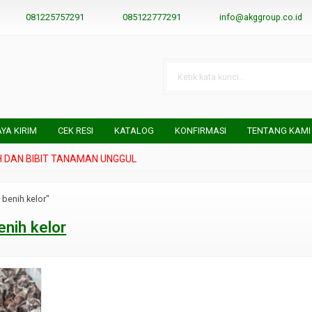
081225757291
085122777291
info@akggroup.co.id
AYA KIRIM
CEK RESI
KATALOG
KONFIRMASI
TENTANG KAMI
DAN BIBIT TANAMAN UNGGUL
 benih kelor"
enih kelor