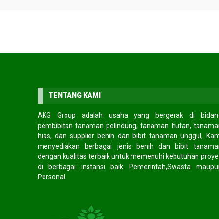
SOCIAL MEDIA
Facebook
facebook.com/akggroup/
Twitter
twitter.com/cv_akggroup
Instagram
instagram.com/akg_group
TENTANG KAMI
AKG Group adalah usaha yang bergerak di bidan
HOT ITEM!
pembibitan tanaman pelindung, tanaman hutan, tanama
hias, dan supplier benih dan bibit tanaman unggul, Kam
lokal
Jual biji mindi
Jual biji ce
ngi CS
*Harga Hubungi CS
*Harga Hubungi CS
menyediakan berbagai jenis benih dan bibit tanama
Tersedia
Tersedia
dengan kualitas terbaik untuk memenuhi kebutuhan proye
di berbagai instansi baik Pemerintah,Swasta maupu
Personal.
TESTIMONIAL
Pendapat mereka tentang kami?