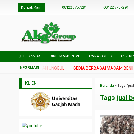
Kontak Kami
081225757291
081225757291
BERANDA
BIBIT MANGROVE
CARA ORDER
CEK BI
H DAN BIBIT TANAMAN UNGGUL
SEDIA BERBAGAI MACAM BENIH 
KLIEN
Beranda
»
Tags "jual
Tags
jual b