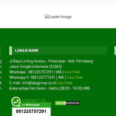
LOKASI KAMI
g
Jl.Raya Loning Sewiyu - Petarukan - Kab. Pemalang
n
Jawa Tengah,Indonesia (52362)
i
Whatsapp :
081225757291
( WA )
Live Chat
ngkeh
Jual bibit mangrove
Jual biji an
*Harga Hubungi CS
n
Whatsapp II :
085122777291
( WA )
Live Chat
bakau
*Harga Hubungi CS
Tersedia
k
E-mail :
info@akggroup.co.id
Live Chat
Tersedia
n
Buka setiap Hari Senin - Sabtu (08:00 - 16:00) WIB