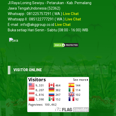
Jl.Raya Loning Sewiyu - Petarukan - Kab. Pemalang
Jawa Tengah,Indonesia (52362)
Whatsapp :
081225757291
( WA )
Live Chat
Whatsapp II :
085122777291
( WA )
Live Chat
E-mail :
info@akggroup.co.id
Live Chat
Buka setiap Hari Senin - Sabtu (08:00 - 16:00) WIB
VISITOR ONLINE