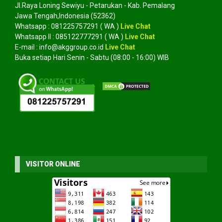
Jl.Raya Loning Sewiyu - Petarukan - Kab. Pemalang
Jawa Tengah,Indonesia (52362)
Whatsapp :
081225757291
( WA )
Live Chat
Whatsapp II :
085122777291
( WA )
Live Chat
E-mail :
info@akggroup.co.id
Live Chat
Buka setiap Hari Senin - Sabtu (08:00 - 16:00) WIB
VISITOR ONLINE